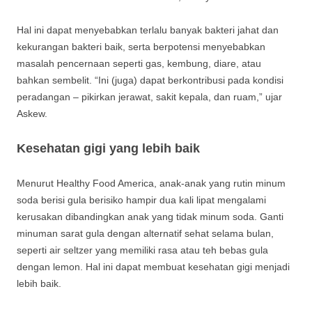
Hal ini dapat menyebabkan terlalu banyak bakteri jahat dan
kekurangan bakteri baik, serta berpotensi menyebabkan
masalah pencernaan seperti gas, kembung, diare, atau
bahkan sembelit. “Ini (juga) dapat berkontribusi pada kondisi
peradangan – pikirkan jerawat, sakit kepala, dan ruam,” ujar
Askew.
Kesehatan gigi yang lebih baik
Menurut Healthy Food America, anak-anak yang rutin minum
soda berisi gula berisiko hampir dua kali lipat mengalami
kerusakan dibandingkan anak yang tidak minum soda. Ganti
minuman sarat gula dengan alternatif sehat selama bulan,
seperti air seltzer yang memiliki rasa atau teh bebas gula
dengan lemon. Hal ini dapat membuat kesehatan gigi menjadi
lebih baik.