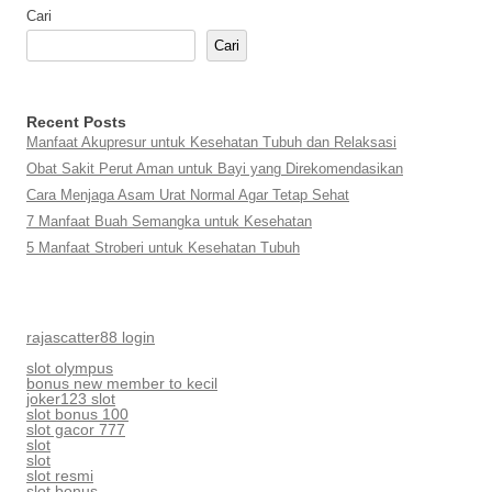
Cari
Cari
Recent Posts
Manfaat Akupresur untuk Kesehatan Tubuh dan Relaksasi
Obat Sakit Perut Aman untuk Bayi yang Direkomendasikan
Cara Menjaga Asam Urat Normal Agar Tetap Sehat
7 Manfaat Buah Semangka untuk Kesehatan
5 Manfaat Stroberi untuk Kesehatan Tubuh
rajascatter88 login
slot olympus
bonus new member to kecil
joker123 slot
slot bonus 100
slot gacor 777
slot
slot
slot resmi
slot bonus