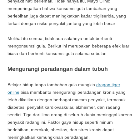
penyakit hati berlemak. Tidak hanya itu, Mayo Clinic
memperingatkan bahwa konsumsi gula tambahan yang
berlebihan juga dapat meningkatkan kadar trigliserida, yang
terkait dengan risiko penyakit jantung yang lebih besar.
Melihat itu semua, tidak ada salahnya untuk berhenti
mengonsumsi gula. Berikut ini merupakan beberapa efek luar
biasa dari berhenti konsumsi gula selama sebulan:
Mengurangi peradangan dalam tubuh
Belajar hidup tanpa tambahan gula mungkin
dragon tiger
online
bisa membantu mengurangi peradangan kronis yang
telah dikaitkan dengan berbagai macam penyakit, termasuk
diabetes, penyakit kardiovaskular, alzheimer, dan radang
sendiri. Tiga dari lima orang di seluruh dunia meninggal karena
penyakit radang ini. Faktor gaya hidup seperti minum
berlebihan, merokok, obesitas, dan stres kronis dapat
meningkatkan kemungkinan peradangan.