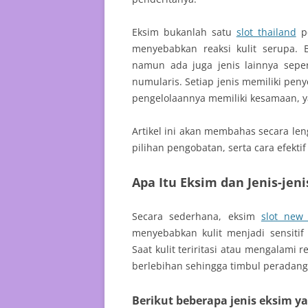
Eksim bukanlah satu
slot thailand
pe
menyebabkan reaksi kulit serupa. B
namun ada juga jenis lainnya sepert
numularis. Setiap jenis memiliki pen
pengelolaannya memiliki kesamaan, 
Artikel ini akan membahas secara le
pilihan pengobatan, serta cara efekt
Apa Itu Eksim dan Jenis-jen
Secara sederhana, eksim
slot new
menyebabkan kulit menjadi sensiti
Saat kulit teriritasi atau mengalami 
berlebihan sehingga timbul peradang
Berikut beberapa jenis eksim 