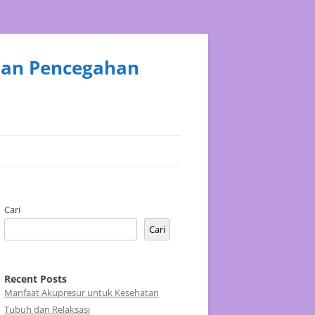
 dan Pencegahan
Cari
Cari
Recent Posts
Manfaat Akupresur untuk Kesehatan
Tubuh dan Relaksasi