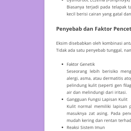
Biasanya terjadi pada telapak 
kecil berisi cairan yang gatal da
Penyebab dan Faktor Pence
Eksim disebabkan oleh kombinasi anta
Tidak ada satu penyebab tunggal, nam
Faktor Genetik
Seseorang lebih berisiko meng
alergi, asma, atau dermatitis a
pelindung kulit (seperti gen f
air dan melindungi dari iritasi.
Gangguan Fungsi Lapisan Kulit
Kulit normal memiliki lapisa
masuknya zat asing. Pada pende
mudah kering dan rentan terhad
Reaksi Sistem Imun