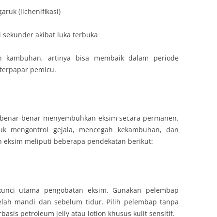
aruk (lichenifikasi)
i sekunder akibat luka terbuka
dan kambuhan, artinya bisa membaik dalam periode
terpapar pemicu.
ng benar-benar menyembuhkan eksim secara permanen.
uk mengontrol gejala, mencegah kekambuhan, dan
n eksim meliputi beberapa pendekatan berikut:
 kunci utama pengobatan eksim. Gunakan pelembap
telah mandi dan sebelum tidur. Pilih pelembap tanpa
asis petroleum jelly atau lotion khusus kulit sensitif.