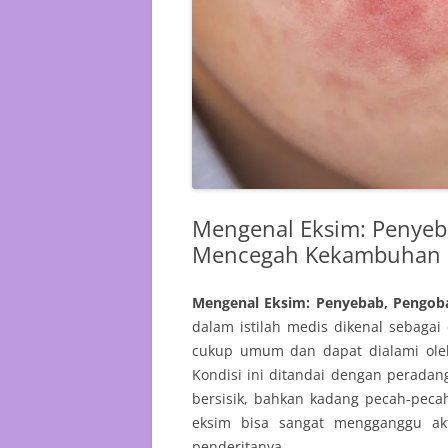
Mengenal Eksim: Penyeb
Mencegah Kekambuhan
Mengenal Eksim: Penyebab, Pengob
dalam istilah medis dikenal sebagai 
cukup umum dan dapat dialami oleh
Kondisi ini ditandai dengan peradan
bersisik, bahkan kadang pecah-peca
eksim bisa sangat mengganggu akt
penderitanya.