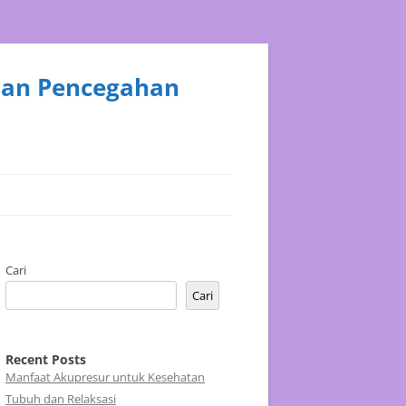
 dan Pencegahan
Cari
Cari
Recent Posts
Manfaat Akupresur untuk Kesehatan
Tubuh dan Relaksasi