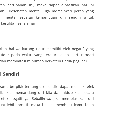
an perubahan ini, maka dapat dipastikan hal ini
an. Kesehatan mental juga memainkan peran yang
n mental sebagai kemampuan diri sendiri untuk
esulitan sehari-hari.
kkan bahwa kurang tidur memiliki efek negatif yang
 tidur pada waktu yang teratur setiap hari. Hindari
dan membatasi minuman berkafein untuk pagi hari.
i Sendiri
mu berpikir tentang diri sendiri dapat memiliki efek
ika kita memandang diri kita dan hidup kita secara
efek negatifnya. Sebaliknya, jika membiasakan diri
t lebih positif, maka hal ini membuat kamu lebih